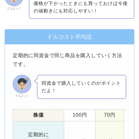
価格が下がったときにも買っておけば今後
どんよっく
の値動きにも対応しやすい！
ドルコスト平均法
定期的に同資金で同じ商品を購入していく方法
です。
同資金で購入していくのがポイント
だよ！
どんよっく
株価
100円
70円
1
定期的に