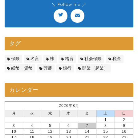
＼ Follow me ／
タグ
保険
名言
株
格言
社会保険
税金
紙幣・貨幣
貯蓄
銀行
開業（起業）
カレンダー
2026年8月
月
火
水
木
金
土
日
1
2
3
4
5
6
7
8
9
10
11
12
13
14
15
16
17
18
19
20
21
22
23