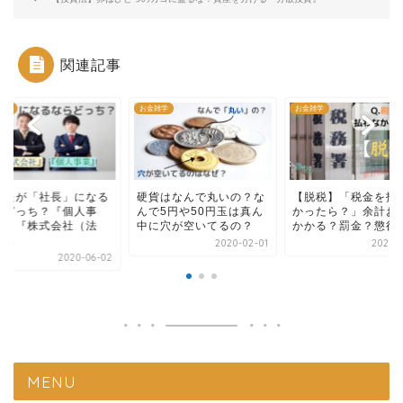
関連記事
雑学
お金雑学
お金雑学
なたが「社長」になる
硬貨はなんで丸いの？な
【脱税】「税金を払
らどっち？『個人事
んで5円や50円玉は真ん
かったら？」余計お
』と『株式会社（法
中に穴が空いてるの？
かかる？罰金？懲役
...
2020-02-01
2020-0
2020-06-02
MENU