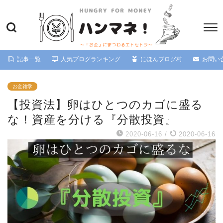
記事一覧
人気ブログランキング
にほんブログ村
お問い
お金雑学
【投資法】卵はひとつのカゴに盛る
な！資産を分ける『分散投資』
2020-06-16
/
2020-06-16