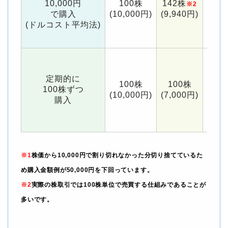
10,000円
100株
142株
8
※2
で購入
(10,000円)
(9,940円)
(9,
(ドルコスト平均法)
定期的に
100株
100株
1
100株ずつ
(10,000円)
(7,000円)
(12,
購入
※1
株価から10,000円で割り切れなかった分切り捨てているた
め購入金額例が50,000円を下回っています。
※2
実際の株取引では100株単位で売買する仕組みであることが
多いです。