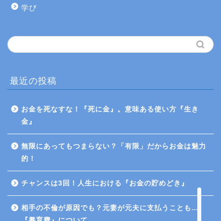
学び
最近の投稿
お金を死なすな！『死に金』。意味ある使い方『生き
ホーム
金』
プロフィール
無限にあってもつまらない？「有限」だからお金は魅力
的！
Twitter
チャンスは3回！人生における『お金の貯めどき』
お問い合わせ
相手の不倫が原因でも？元妻が元夫に支払うことも…
『養育費』について