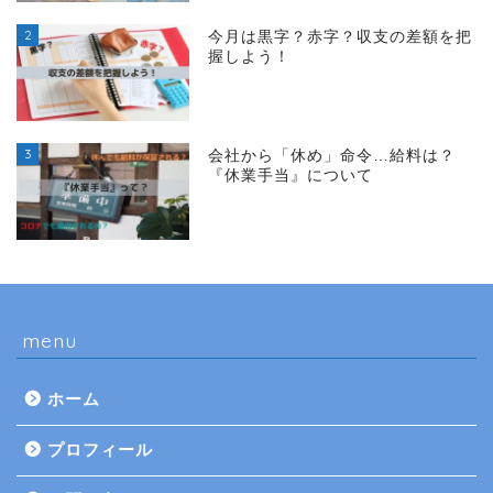
2
今月は黒字？赤字？収支の差額を把
握しよう！
3
会社から「休め」命令…給料は？
『休業手当』について
menu
ホーム
プロフィール