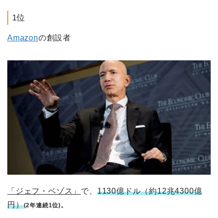
1位
Amazon
の創設者
「ジェフ・ベゾス」
で、
1130億ドル（約12兆4300億
円）
(2年連続1位)。