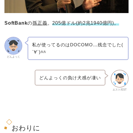
SoftBank
の
孫正義
。
205億ドル(約2兆1940億円)。
私が使ってるのはDOCOMO…残念でした(
´∀`)ﾊﾊ
どんよっく
どんよっくの負け犬感が凄い
エスト/EST
おわりに