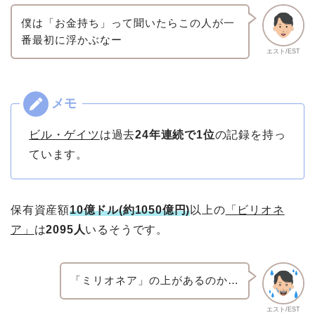
僕は「お金持ち」って聞いたらこの人が一
番最初に浮かぶなー
エスト/EST
ビル・ゲイツ
は過去
24年連続で1位
の記録を持っ
ています。
保有資産額
10億ドル(約1050億円)
以上の
「ビリオネ
ア」
は
2095人
いるそうです。
「ミリオネア」の上があるのか…
エスト/EST