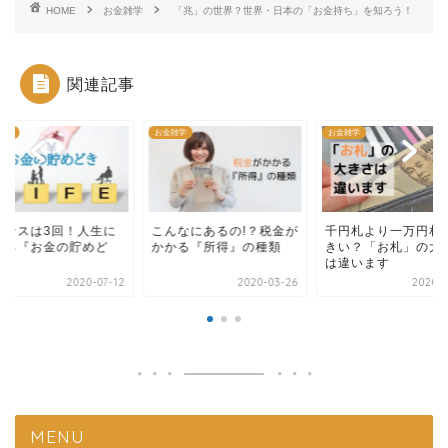
HOME
お金雑学
「兆」の世界？世界・日本の「お金持ち」を知ろう！
関連記事
雑学
お金雑学
お金雑学
ャンスは3回！人生に
こんなにあるの!？税金が
千円札より一万円札
ける『お金の貯めど
かかる『所得』の種類
きい？「お札」の大
』
は違います
2020-03-26
2020-07-12
2020-0
MENU