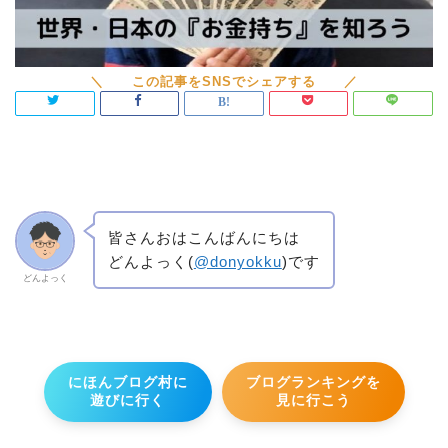
皆さんおはこんばんにちは
どんよっく(
@donyokku
)です
どんよっく
にほんブログ村に
ブログランキングを
遊びに行く
見に行こう