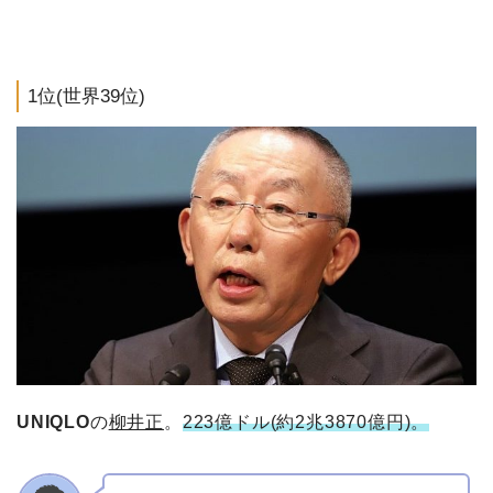
1位(世界39位)
UNIQLO
の
柳井正
。
223億ドル(約2兆3870億円)。