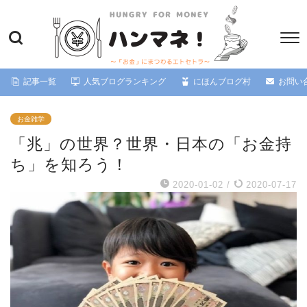
記事一覧
人気ブログランキング
にほんブログ村
お問い
お金雑学
「兆」の世界？世界・日本の「お金持
ち」を知ろう！
2020-01-02
/
2020-07-17