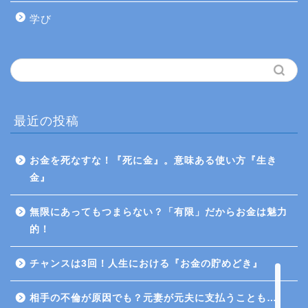
学び
最近の投稿
お金を死なすな！『死に金』。意味ある使い方『生き
ホーム
金』
プロフィール
無限にあってもつまらない？「有限」だからお金は魅力
的！
Twitter
チャンスは3回！人生における『お金の貯めどき』
お問い合わせ
相手の不倫が原因でも？元妻が元夫に支払うことも…