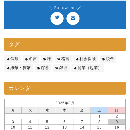
＼ Follow me ／
タグ
保険
名言
株
格言
社会保険
税金
紙幣・貨幣
貯蓄
銀行
開業（起業）
カレンダー
2026年8月
月
火
水
木
金
土
日
1
2
3
4
5
6
7
8
9
10
11
12
13
14
15
16